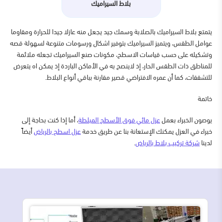
بلاط السيراميك
يتمتع بلاط السيراميك بالصلابة وسمك جيد يجعل منه عازلا جيدا للحرارة ومقاوما
عوامل الطقس، ويتميز السيراميك بتوفير اشكال ورسومات متنوعة لسهولة قصه
وتشكيله على حسب قياسات الاسطح، مكونات صنع السيراميك تجعله ملائمة
للمناطق ذات الطقس الحار، إذ لاينصح به في الأماكن الباردة إذ يمكن اه يتعرض
للتشققات، كما أن عمره الافتراضي قصير مقارنة بباقي أنواع البلاط.
خاتمة
يوصون الخبراء بعمل
عزل مائي فوق الأسطح المبلطة
، أما إذا كنت بحاجة إلى
خبراء في العزل يمكنك الإستعانة بنا عن طريق خدمة
عزل اسطح بالرياض
أيضاً
لدينا
شركة تركيب بلاط بالرياض
.