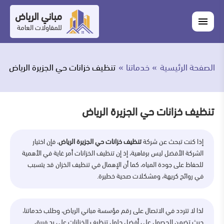
التجاوز
مباني الرياض
اغلاق
إلى
القائمة
للمقاولات العامة
القائمة
ابحث
المحتوى
في
ابحث
مباني
الصفحة الرئيسية
خدماتنا
تنظيف خزانات حي الجزيرة الرياض
خدماتنا
الرياض
من
تنظيف خزانات حي الجزيرة الرياض
نحن
إذا كنت تبحث عن شركة
تنظيف خزانات حي الجزيرة الرياض
، فإن اختيار
أعمالنا
الشركة الأفضل ليس برفاهية، إذ إن تنظيف الخزانات أمر غاية في الأهمية
للحفاظ على جودة المياه، كما أن الإهمال في تنظيف الخزان قد يتسبب
المدونة
في روائح كريهة، ومشكلات صحية خطيرة.
اتصل
لذا لا تتردد في الاتصال على رقم مؤسسة مباني الرياض، وطلب خدماتنا،
بنا
حيث تضمن الحصول على أفضل حلول تنظيف الخزانات على يد فريق