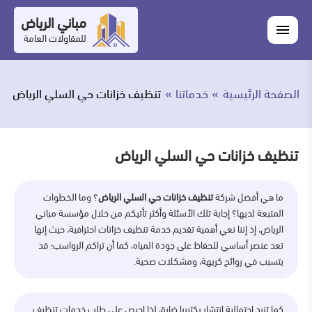
التجاوز
مباني الرياض
اغلاق
إلى
القائمة
للمقاولات العامة
القائمة
ابحث
المحتوى
في
ابحث
مباني
الصفحة الرئيسية
خدماتنا
تنظيف خزانات حي السلي الرياض
خدماتنا
الرياض
من
تنظيف خزانات حي السلي الرياض
نحن
ما هي أفضل شركة
تنظيف خزانات حي السلي الرياض
؟ وما الخطوات
أعمالنا
المتبعة لديها؟ إجابة تلك الأسئلة وأكثر تأتيكم من خلال مؤسسة مباني
الرياض، إذ إننا نعي أهمية تقديم خدمة تنظيف خزانات احترافية، حيث إنها
المدونة
تعد عنصر أساسي للحفاظ على جودة المياه، كما أن تراكم الرواسب؛ قد
يتسبب في روائح كريهة، ومشكلات صحية.
اتصل
بنا
كما تزيد احتمالية انتشار بكتيريا ضارة، لذا احرص على طلب خدمات تنظيف