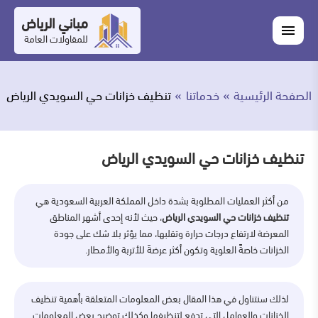
التجاوز
مباني الرياض
اغلاق
إلى
القائمة
للمقاولات العامة
القائمة
ابحث
المحتوى
في
ابحث
مباني
الصفحة الرئيسية
خدماتنا
تنظيف خزانات حي السويدي الرياض
خدماتنا
الرياض
من
تنظيف خزانات حي السويدي الرياض
نحن
من أكثر العمليات المطلوبة بشدة داخل المملكة العربية السعودية هي
أعمالنا
تنظيف خزانات حي السويدي الرياض
، حيث لأنه إحدى أشهر المناطق
المعرضة لارتفاع درجات حرارة وتقلبها، مما يؤثر بلا شك على جودة
المدونة
الخزانات خاصةً العلوية وتكون أكثر عرضةَ للأتربة والأمطار.
اتصل
لذلك سنتناول في هذا المقال بعض المعلومات المتعلقة بأهمية تنظيف
بنا
الخزانات والعوامل التي تدفع لتنظيفها وكذلك توضيح بعض المعلومات