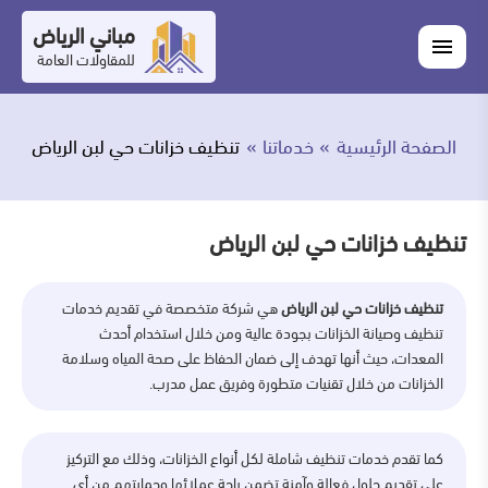
التجاوز
مباني الرياض
اغلاق
إلى
القائمة
للمقاولات العامة
القائمة
ابحث
المحتوى
في
ابحث
مباني
الصفحة الرئيسية
خدماتنا
تنظيف خزانات حي لبن الرياض
خدماتنا
الرياض
من
تنظيف خزانات حي لبن الرياض
نحن
تنظيف خزانات حي لبن الرياض
هي شركة متخصصة في تقديم خدمات
أعمالنا
تنظيف وصيانة الخزانات بجودة عالية ومن خلال استخدام أحدث
المعدات، حيث أنها تهدف إلى ضمان الحفاظ على صحة المياه وسلامة
المدونة
الخزانات من خلال تقنيات متطورة وفريق عمل مدرب.
اتصل
كما تقدم خدمات تنظيف شاملة لكل أنواع الخزانات، وذلك مع التركيز
بنا
على تقديم حلول فعالة وآمنة تضمن راحة عملائها وحمايتهم من أي