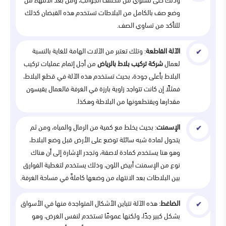
وذلك حتى تستوي من مختلف الجوانب، ومن بعد الانتهاء من
وضع صف بالكامل من البلاطات تستخدم هذه القبضان كذلك
للتأكد من تساوي الصف.
الآلة القاطعة
: وتلك تعتبر من الآلات الهامة للغاية بالنسبة
لعمال
شركة تركيب بلاط بالرياض
من أجل إتمام عمليات تركيب
البلاط بأعلى جودة، بحيث تستخدم هذه الآلة في قطع البلاط،
فمثلًا إن كانت تتواجد زاوية بارزة في الغرفة فالعمال يقيسون
مقدارها ويقتطعونها من البلاطة وهكذا.
الإسمنت
: بحيث يخلط مع كمية من الرمال والمياه، ومن ثم
يتحول لمادة شبه سائلة توضع على الأرض قبل وضع البلاط،
وهو هنا يستخدم كمادة لاصقة، وتجدر الإشارة إلى أن هناك
نوع من الإسمنت أبيض اللون، وذلك يستخدم لتغطية الفوارق
بين البلاطات بعد الانتهاء من وضعها كاملةً في مساحة الغرفة.
الضاغط
: هذه الآلة تتباين الأشكال المتواجدة منها في الأسواق
بشكل كبير جدًا، ولكنها عمومًا تستخدم لنفس الغرض، وهو