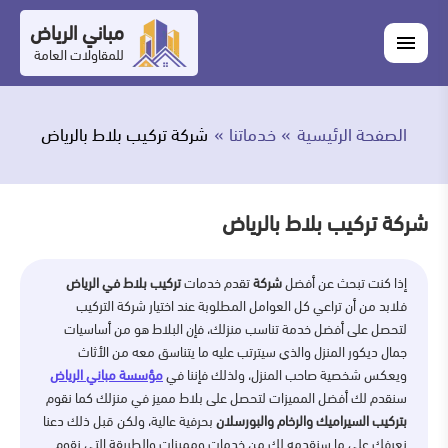
التجاوز
مباني الرياض
اغلاق
إلى
القائمة
للمقاولات العامة
القائمة
ابحث
المحتوى
في
ابحث
مباني
الصفحة الرئيسية
خدماتنا
شركة تركيب بلاط بالرياض
خدماتنا
الرياض
من
شركة تركيب بلاط بالرياض
نحن
إذا كنت تبحث عن أفضل
شركة
تقدم خدمات
تركيب بلاط في الرياض
أعمالنا
فلابد من أن تراعي كل العوامل المطلوبة عند اختيار شركة التركيب
لتحصل على أفضل خدمة تناسب منزلك، فإن البلاط هو من أساسيات
المدونة
جمال ديكور المنزل والذي سيترتب عليه ما يتناسق معه من الأثاث
ويعكس شخصية صاحب المنزل، ولذلك فإننا في
مؤسسة مباني الرياض
اتصل
سنقدم لك أفضل المميزات لتحصل على بلاط مميز في منزلك كما نقوم
بتركيب السيراميك والرخام والبورسلان
بحرفية عالية، ولكن قبل ذلك دعنا
بنا
نعرفك على ما سنقدمه لك من خدمات ومميزات والطريقة التي نقوم