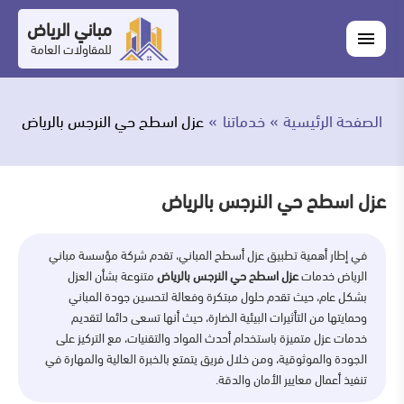
التجاوز
مباني الرياض
اغلاق
إلى
القائمة
للمقاولات العامة
القائمة
ابحث
المحتوى
في
ابحث
مباني
الصفحة الرئيسية
خدماتنا
عزل اسطح حي النرجس بالرياض
خدماتنا
الرياض
من
عزل اسطح حي النرجس بالرياض
نحن
في إطار أهمية تطبيق عزل أسطح المباني، تقدم شركة مؤسسة مباني
أعمالنا
الرياض خدمات
عزل اسطح حي النرجس بالرياض
متنوعة بشأن العزل
بشكل عام، حيث تقدم حلول مبتكرة وفعالة لتحسين جودة المباني
المدونة
وحمايتها من التأثيرات البيئية الضارة، حيث أنها تسعى دائما لتقديم
خدمات عزل متميزة باستخدام أحدث المواد والتقنيات، مع التركيز على
اتصل
الجودة والموثوقية، ومن خلال فريق يتمتع بالخبرة العالية والمهارة في
تنفيذ أعمال معايير الأمان والدقة.
بنا