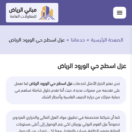
التجاوز
مباني الرياض
اغلاق
إلى
القائمة
للمقاولات العامة
القائمة
ابحث
المحتوى
في
ابحث
مباني
الصفحة الرئيسية
خدماتنا
عزل اسطح حي الورود الرياض
خدماتنا
الرياض
من
عزل اسطح حي الورود الرياض
نحن
نحن نعتبر الخيار الأمثل لخدمات
عزل اسطح حي الورود الرياض
لما نعمل
أعمالنا
على تقديمه من مميزات عديدة، حيث أننا نقدم حلول شاملة تساهم في
حماية منزلك من حرارة الصيف القاسية وأمطار الشتاء.
المدونة
اتصل
كما أن شركتنا متخصصة في تطبيق مواد العزل المائي والحراري المزدوج،
خصوصاً عزل الفوم البولي يوريثان لكي يتم الوصول إلى أعلى مستويات
بنا
المتانة وتوفير الطاقة، فسارع بالتواصل معنا لكي تتمكن من الحصول