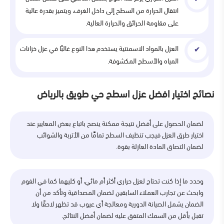
انتقال الحرارة من السطح إلى داخل الغرف، ويتميز بقدرة عالية
على مقاومة الحرائق والحرارة العالية.
العزل بالمواد الاسمنتية يستخدم هذا النوع غالبًا في عزل خزانات
المياه والأسطح المكشوفة.
نصائح اختيار افضل عزل اسطح حي طويق بالرياض
لضمان الحصول على أفضل نتيجة ممكنة ينصح باتباع بعض المعايير عند
اختيار طرق العزل فيجب تنظيف السطح تمامًَا من الأتربة والشوائب
لضمان التصاق المادة العازلة بقوة.
وحدد ما إذا كنت تحتاج لعزل حراري أكثر أم مائي، أو كليهما كما في الفوم
وابحث عن تجارب العملاء السابقين لضمان المصداقية وتأكد من أن
الضمان يشمل الصيانة الدورية ومعالجة أي عيوب قد تظهر لاحقًا ولا
تقبل بأقل من السمك المتفق عليه لضمان أفضل النتائج.