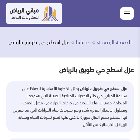
التجاوز
مباني الرياض
اغلاق
إلى
القائمة
للمقاولات العامة
القائمة
ابحث
المحتوى
في
ابحث
مباني
الصفحة الرئيسية
خدماتنا
عزل اسطح حي طويق بالرياض
خدماتنا
الرياض
من
عزل اسطح حي طويق بالرياض
نحن
عزل اسطح حي طويق بالرياض
يمثل الخطوة الأساسية للحفاظ على
أعمالنا
سلامة المباني في ظل التحديات المناخية الصعبة التي تشهدها
المنطقة، فمع الارتفاع الشديد في درجات الحرارة في فصل الصيف
المدونة
وهطول الأمطار الغزيرة شتاء ومع تسريبات مياه الخزانات التي قد يتعرض
لها السطح يصبح العزل ضرورة لا غنى عنها لمنع تسربات المياه وحماية
اتصل
الهياكل الخرسانية من التآكل.
بنا