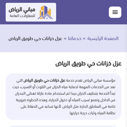
التجاوز
مباني الرياض
اغلاق
إلى
القائمة
للمقاولات العامة
القائمة
ابحث
المحتوى
في
ابحث
مباني
الصفحة الرئيسية
خدماتنا
عزل خزانات حي طويق الرياض
خدماتنا
الرياض
من
عزل خزانات حي طويق الرياض
نحن
مؤسسة مباني الرياض تقدم خدمة
عزل خزانات حي طويق الرياض
التي
أعمالنا
تعد من الخدمات المهمة لحماية مياه الخزان من التلوث أو التسرب، حيث
تبدأ الخدمة بتنظيف الخزان جيدا ثم استخدام مادة عازلة تغطي الجدران
المدونة
من الداخل وتمنع تسرب المياه أو دخول الحرارة، وهذه الخطوة ضرورية
خاصة في المناطق الحارة مثل الرياض، لأنها تساعد في الحفاظ على
اتصل
نظافة المياه وثبات درجة حرارتها.
بنا