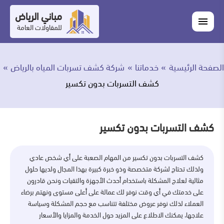
التجاوز
مباني الرياض
اغلاق
إلى
القائمة
للمقاولات العامة
القائمة
ابحث
المحتوى
في
ابحث
مباني
الصفحة الرئيسية
خدماتنا
شركة كشف تسربات المياه بالرياض
خدماتنا
الرياض
كشف التسربات بدون تكسير
من
نحن
كشف التسربات بدون تكسير
أعمالنا
كشف التسربات بدون تكسير من المهام الصعبة على أي شخص عادي
ولذلك تحتاج لشركة متخصصة وذو خبرة كبيرة بهذا المجال ولديها حلول
المدونة
مثالية لعلاج المشكلة باستخدام أحدث الأجهزة والتقيات ونحن قادرون
على خدمتك في أي وقت نوفر لك عمالة على أعلى مستوى ونهتم برضاء
اتصل
العملاء لذلك نوفر عروض مختلفة تتناسب مع حجم المشكلة وسياسة
بنا
علاجها، يمكنك الاطلاع على المزيد حول الخدمة والمزايا والأسعار