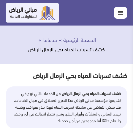
التجاوز
مباني الرياض
اغلاق
إلى
القائمة
للمقاولات العامة
القائمة
ابحث
المحتوى
في
ابحث
مباني
الصفحة الرئيسية
خدماتنا
خدماتنا
الرياض
كشف تسربات المياه بحي الرمال الرياض
من
نحن
كشف تسربات المياه بحي الرمال الرياض
أعمالنا
كشف تسربات المياه بحي الرمال الرياض
من الخدمات التي تبرع في
تقديمها مؤسسة مباني الرياض هذا الصرح العملاق في مجال الخدمات،
المدونة
فلا يمكن التغاضي عن مشكلة تسريب المياه فهذا ينذر بعواقب وخيمة
تهدد المباني والمنشآت وأرواح البشر، ونحن ننتظر اتصالك في أي وقت،
اتصل
ولتعلم دائمًا أننا موجودين من أجل خدمتك.
بنا