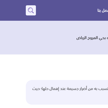
صل بنا
بحث
عن
بحي المروج الرياض
تتسبب به من أضرار جسيمة عند إهمال حلها؛ حيث