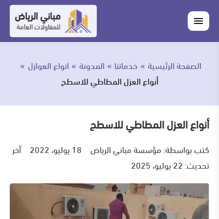
التجاوز
مباني الرياض
اغلاق
إلى
القائمة
للمقاولات العامة
القائمة
ابحث
المحتوى
في
ابحث
مباني
الصفحة الرئيسية
خدماتنا
المدونة
انواع العوازل
خدماتنا
الرياض
أنواع العزل المطاطي للاسطح
من
نحن
أنواع العزل المطاطي للاسطح
أعمالنا
كتب بواسطة:
مؤسسة مباني الرياض
18 يوليو، 2022
آخر
تحديث: 22 يوليو، 2025
المدونة
اتصل
بنا