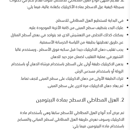
عد تقديم أشهى أنواع العزل المطاطي للأسطح
،
سوف نقدم لكم في خطوات
بسيطة كيفية عزل الاسطح بمادة الأكريليك بكفاءة عالية، فيما يلي:
في البداية لتستطيع العزل المطاطي للاسطح.
عليك البدء بتنظيف سطح المبنى من كافة الأتربة الموجودة عليه.
يمكنك كذلك التخلص من التعشيش الذي قد يتواجد في بعض أسطح المنازل
عن طريق تغطيتها بطبقة من اللياسة الخرسانة الأسمنتية.
يجب تقليب دهان الاكريليك جيدا قبل سكبه فوق الأسطح ، ويستخدم غالبا
الشنيور في عملية التقليب لضمان مزج حيد للدهان.
يدهن الاكريليك طبقة أولى على السطح باستخدام فرشاة الدهان أو باستخدام
الرولة أو باستخدام مسدس الرش.
تترك الطبقة الأولى من دهان الاكريليك على سطح المبنى لتجف تماما.
ثم يعاد دهان الاكريليك مرة اخرى على سطح المبنى.
2. العزل المطاطي الاسطح بمادة البيتومين
تم عرض أحد
أنواع العزل المطاطي للأسطح
سابقا وهي بأستخدام مادة
الاكريليك وسوف نعرض طريقة العزل المطاطي لسطح المباني والمسابح
باستخدام مادة البيتومين، فيما يلي: