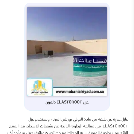
عزل ELASTOROOF دلمون
عازل عبارة عن طبقة من مادة البولي يوريثين المرنة، ويستخدم عزل
ELASTOROOF
في معالجة الرطوبة الناتجة عن تشققات الاسطح، هذا المنتج
الرائع يتميز بخاصية المرونة تشبه المطاط مع خصائص كيميائية تجعل منه أحد أكثر