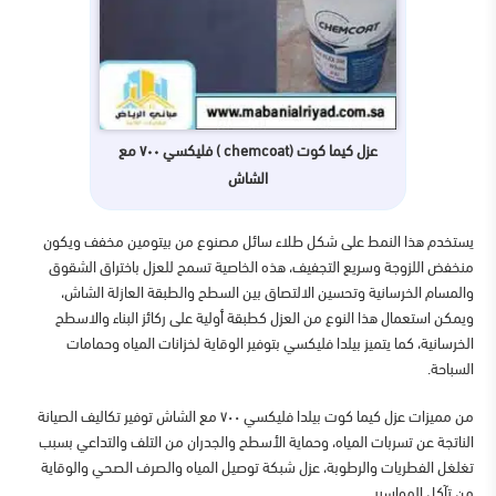
عزل كيما كوت (chemcoat ) فليكسي ٧٠٠ مع
الشاش
يستخدم هذا النمط على شكل طلاء سائل مصنوع من بيتومين مخفف ويكون
منخفض اللزوجة وسريع التجفيف، هذه الخاصية تسمح للعزل باختراق الشقوق
والمسام الخرسانية وتحسين الالتصاق بين السطح والطبقة العازلة الشاش،
ويمكن استعمال هذا النوع من العزل كطبقة أولية على ركائز البناء والاسطح
الخرسانية، كما يتميز بيلدا فليكسي بتوفير الوقاية لخزانات المياه وحمامات
السباحة.
من مميزات عزل كيما كوت بيلدا فليكسي ٧٠٠ مع الشاش توفير تكاليف الصيانة
الناتجة عن تسربات المياه، وحماية الأسطح والجدران من التلف والتداعي بسبب
تغلغل الفطريات والرطوبة، عزل شبكة توصيل المياه والصرف الصحي والوقاية
من تآكل المواسير.