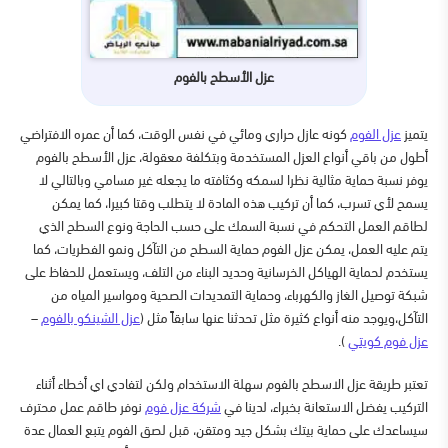
عزل الأسطح بالفوم
يتميز
عزل الفوم
كونه عازل حراري ومائي في نفس الوقت، كما أن عمره الافتراضي
أطول من باقي أنواع العزل المستخدمة وبتكلفة معقولة، عزل الأسطح بالفوم
يوفر نسبة حماية مثالية نظرا لسمكه وكثافته ما يجعله غير مسامي وبالتالي لا
يسمح لأي تسرب، كما أن تركيب هذه المادة لا يتطلب وقتا كبيرا، كما يمكن
لطاقم العمل التحكم في نسبة السمك على حسب الحاجة ونوع السطح الذي
يتم عليه العمل، يمكن عزل الفوم حماية السطح من التآكل ونمو الفطريات، كما
يستخدم لحماية الهياكل الخرسانية وحديد البناء من التلف، ويستعمل للحفاظ على
شبكة توصيل الغاز والكهرباء، وحماية التمديدات الصحية ومواسير المياه من
التآكل،ويوجد منه أنواع كثيرة مثل تحدثنا عنها سابقاً مثل (
عزل الشينكو بالفوم
–
عزل فوم كويتي
).
تعتبر طريقة عزل الاسطح بالفوم سهلة الاستخدام ولكن لتفادي اي أخطاء أثناء
التركيب يفضل الاستعانة بخبراء، لدينا في
شركة عزل فوم
نوفر طاقم عمل محترف
سيساعدك على حماية بيتك بشكل جيد ومتقن، قبل لصق الفوم يتبع العمال عدة