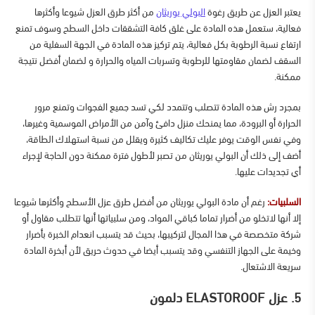
يعتبر العزل عن طريق رغوة
البولي يوريثان
من أكثر طرق العزل شيوعا وأكثرها
فعالية، ستعمل هذه المادة على غلق كافة التشققات داخل السطح وسوف تمنع
ارتفاع نسبة الرطوبة بكل فعالية، يتم تركيز هذه المادة في الجهة السفلية من
السقف لضمان مقاومتها للرطوبة وتسربات المياه والحرارة و لضمان أفضل نتيجة
ممكنة.
بمجرد رش هذه المادة تتصلب وتتمدد لكي تسد جميع الفجوات وتمنع مرور
الحرارة أو البرودة، مما يمنحك منزل دافئ وآمن من الأمراض الموسمية وغيرها،
وفي نفس الوقت يوفر عليك تكاليف كثيرة ويقلل من نسبة استهلاك الطاقة،
أضف إلى ذلك أن البولي يوريثان من تصبر لأطول فترة ممكنة دون الحاجة لإجراء
أي تجديدات عليها.
السلبيات:
رغم أن مادة البولي يوريثان من أفضل طرق عزل الأسطح وأكثرها شيوعا
إلا أنها لاتخلو من أضرار تماما كباقي المواد، ومن سلبياتها أنها تتطلب مقاول أو
شركة متخصصة في هذا المجال لتركيبها، بحيث قد يتسبب انعدام الخبرة بأضرار
وخيمة على الجهاز التنفسي وقد يتسبب أيضا في حدوث حريق لأن أبخرة المادة
سريعة الاشتعال.
5. عزل ELASTOROOF دلمون