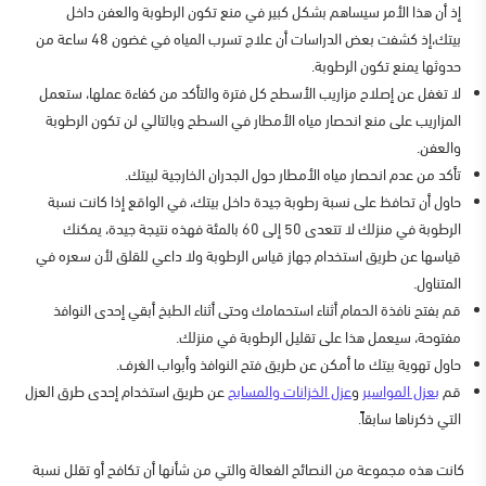
إذ أن هذا الأمر سيساهم بشكل كبير في منع تكون الرطوبة والعفن داخل
بيتك،إذ كشفت بعض الدراسات أن علاج تسرب المياه في غضون 48 ساعة من
حدوثها يمنع تكون الرطوبة.
لا تغفل عن إصلاح مزاريب الأسطح كل فترة والتأكد من كفاءة عملها، ستعمل
المزاريب على منع انحصار مياه الأمطار في السطح وبالتالي لن تكون الرطوبة
والعفن.
تأكد من عدم انحصار مياه الأمطار حول الجدران الخارجية لبيتك.
حاول أن تحافظ على نسبة رطوبة جيدة داخل بيتك، في الواقع إذا كانت نسبة
الرطوبة في منزلك لا تتعدى 50 إلى 60 بالمئة فهذه نتيجة جيدة، يمكنك
قياسها عن طريق استخدام جهاز قياس الرطوبة ولا داعي للقلق لأن سعره في
المتناول.
قم بفتح نافذة الحمام أثناء استحمامك وحتى أثناء الطبخ أبقي إحدى النوافذ
مفتوحة، سيعمل هذا على تقليل الرطوبة في منزلك.
حاول تهوية بيتك ما أمكن عن طريق فتح النوافذ وأبواب الغرف.
قم
بعزل المواسير
و
عزل الخزانات والمسابح
عن طريق استخدام إحدى طرق العزل
التي ذكرناها سابقاً.
كانت هذه مجموعة من النصائح الفعالة والتي من شأنها أن تكافح أو تقلل نسبة