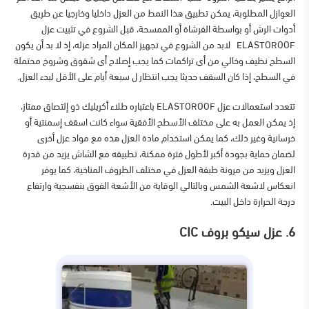
العوازل المطلوبة، يمكن تطبيق هذا النمط من العزل داخليا وخارجيا عن طريق
أدوات الرش أو بواسطة الفرشاة أو الممسحة، قبل الشروع في تثبيت عزل
ELASTOROOF
لابد من الشروع في تجهيز المكان المراد عزله، إذ لا بد أن يكون
السطح نظيف وخالي من أي تراكمات كما يجب إصلاح أي شقوق وشروخ محتملة
في السطح، إذا كان السقف حديثا يجب انتظار ل سبعة أيام على الأقل لبدء العزل.
تتعدد استعمالات عزل
ELASTOROOF
باعتباره طلاء أكريليك ذو إلتصاق ممتاز،
إذ يمكن العمل به على مختلف الأسطح الأفقية سواء كانت اسقف إسمنتية أو
خرسانية وغير ذلك، كما يمكن استخدام مادة العزل هذه مع مواد عزل أخرى
لضمان حماية بجودة أكبر لأطول فترة ممكنة، تطبيقه مع الشاش يزيد من قدرة
العزل ويزيد من مرونة طبقة العزل في مختلف الظروف المناخية، كما يوفر
انعكاس لاشعة الشمس وبالتالي الوقاية من الأشعة الفوق بنفسجية وارتفاع
درجة الحرارة داخل البيت.
6. عزل سيكو بروف CIC