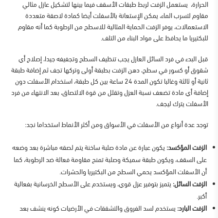
الحرارة، يستعمل الزفت لربط طبقات الأسقف فيما بينها لتشكيل عازل مثالي
مقاوم لتسرب الماء، يمكن الإستعانة بالأسفلت أيضا كمادة لاصقة متعددة
الاستعمالات، يوفر الزفت الحماية المثالية للاسطح من الرطوبة كما أنه مقاوم
للبكتيريا ما يحافظ على مواد البناء من التلف.
قبل البدء في فرد السائل العازل يجب تنظيف السطح وتجفيفه جيدا، إصلاح أي
شقوق أو كسور في سطح، دهن الزفت بطبقة أولى وتركها تجف ثم إضافة طبقة
ثانية أو ثالثة وغالبا تكون المدة 24 ساعة بين كل طبقة، استخدام الأسفلت دون
إضافة أي مادة تضعف نسبة العزل وتقلل من قوة الالتصاق، بعد الانتهاء من فرد
الأسفلت يترك ليجف.
توجد عدة أنواع من الأسفلت في الأسواق ومن أكثر الأنماط استخداما نجد:
الزفت المؤكسد:
يكون عبارة عن مادة صلبة ساخنة يتم لصقه مباشرة بعد وضعه
على السقف، ويكون طبقة سميكة وصلبة تمنح مقاومة فعالة ضد الرطوبة، كما
أن الأسفلت المؤكسد يحمي السطح من البكتيريا والحشرات.
الزفت السائل:
يتميز بتوفير عزل قوي، ويستخدم على الأسطح الخرسانية بفعالية
أكبر.
الزفت البارد:
يستخدم لسد الفروق والتشققات في الأرضيات كونه ينشف بعد