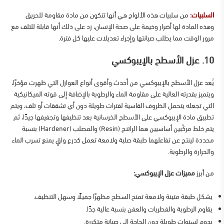
السلبيات:
من سلبيات هذه الألواح هي أنها تتكون من مادة مقاومة للحريق
وهذه المادة لها أضرار وخيمة على صحة الإنسان، زد على ذلك أنها قابلة للتلف مع
مرور الوقت مما يطلب صيانتها وإجراء تعديلات عليها كل فترة.
10. عزل الأسطح بالإيبوكسي
يُعد عزل الأسطح بالإيبوكسي من أحدث وأقوى أنواع العوازل التي ظهرت مؤخرًا،
ويتميز بقدرته العالية على مقاومة الماء والرطوبة بالإضافة إلى قوته الميكانيكية
التي تجعله يتحمل الظروف القاسية لفترات طويلة دون أي تشققات أو تلف، ويتم
تطبيق مادة الإيبوكسي على الأسطح الخرسانية بعد تنظيفها وتجفيفها جيدًا، ثم
يتم خلط مركّبين أساسيين هما الراتنج (Resin) والمصلب (Hardener) بنسبة
محددة لينتج عن تفاعلهما طبقة صلبة ولامعة تعمل كدرع واقٍ يمنع تسرب الماء
والحرارة والرطوبة.
من أبرز
مميزات عزل الإيبوكسي:
يشكل طبقة متينة ولامعة تمنح السطح مظهرًا جميلًا وسهل التنظيف.
يقاوم الرطوبة والفطريات والعفن بنسبة عالية جدًا.
يدوم لسنوات طويلة دون الحاجة إلى صيانة متكررة.