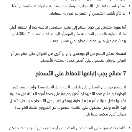
يمكن استخدامه على الأسطح الخرسانية والمعدنية والخزانات والمسابح أيضًا.
لا يتأثر بأشعة الشمس أو التغيرات الحرارية المفاجئة.
أما
عيوبه
فتتمثل في كونه يحتاج إلى فنيين محترفين لتركيبه كما أن تكلفته أعلى
قليلًا مقارنة بالعوازل التقليدية مثل الفوم أو الزفت، لكنه يُعتبر خيارًا مثاليًا لمن
يبحث عن عزل متين وفاخر المظهر في نفس الوقت.
نصيحة:
يمكن الجمع بين الإيبوكسي وأنواع أخرى من العوازل مثل البيتومين أو
البولي يوريثان للحصول على أقصى حماية ممكنة للأسطح.
7 نصائح يجب إتباعها للحفاظ على الأسطح
لا يقتصر دور عزل السطح على تلطيف الجو داخل البيت فقط، وإنما يمنع تكون
الرطوبة وبما أن هذه الأخيرة لها أضرار وخيمة على صحة أفراد العائلة فإن محاربة
تكونها داخل منزلك أمر مهم للغاية، ويمكن اعتبار عزل الأسطح هو الحل الأمثل
لهذا الأمر ولكن للحصول على النتيجة المرغوبة من الضروري عليك اتباع عدة
نصائح أخرى نذكرها فيما يلي:
كلما حدث تسرب في المياه داخل البيت حاول أن تتصرف في أسرع وقت ممكن