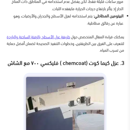
مرور ساعات قليلة فقط، لكن يفضل عدم استخدامه في المناطق ذات المناخ
الحار إذ يتأثر بارتفاع درجات الحرارة مايفقده الثبات.
البيتومين المطاطي:
يتم استخدامه لعزل الأسطح والجدران والأرضيات، وهو
عبارة عن رقائق مطاطية.
يمكنك قراءة المقال المتخصص حول
طريقة عزل الأسطح بالزفتة الساخنة والباردة
لتتعرف على الفرق بين الطريقتين، وخطوات التنفيذ الصحيحة لضمان أفضل حماية
من تسرب المياه.
3. عزل كيما كوت (chemcoat ) فليكسي ٧٠٠ مع الشاش