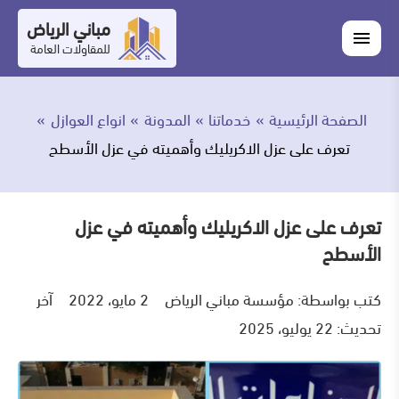
التجاوز
مباني الرياض
اغلاق
إلى
القائمة
للمقاولات العامة
القائمة
ابحث
المحتوى
في
ابحث
مباني
الصفحة الرئيسية
خدماتنا
المدونة
انواع العوازل
خدماتنا
الرياض
تعرف على عزل الاكريليك وأهميته في عزل الأسطح
من
نحن
تعرف على عزل الاكريليك وأهميته في عزل
الأسطح
أعمالنا
كتب بواسطة:
مؤسسة مباني الرياض
2 مايو، 2022
آخر
المدونة
تحديث: 22 يوليو، 2025
اتصل
بنا