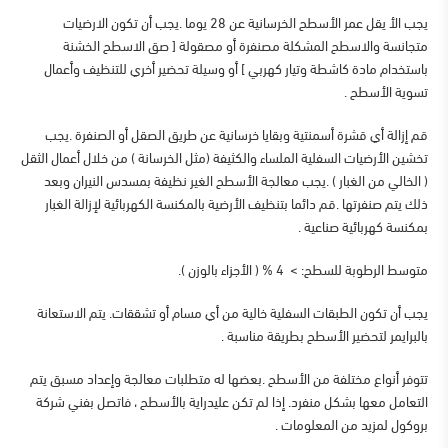
يجب الأ يقل عمر الأسطح الخرسانية عن 28 يوما .يجب أن تكون الارضيات
متجانسة والاسطح المشكلة مصنفرة أو مصقولة [ صق الاسطح الخشنة
باستخدام مادة كاشطة وتيار كهربي ] أو وسيلة تحضير أخري للتنظيف وأعمال
تسوية الأسطح .
قم إزالة أي قشرة أسمنتية وبقايا خرسانية عن طريق الصقل أو الصنفرة .يجب
تخشين الأرضيات السفلية الملساء والكثيفة (مثل الخرسانة ) من خلال أعمال الثقل
( الخالي من الغبار ) .يجب معالجة الأسطح الغير نظيفة بمسدس النيران وبعد
ذلك يتم صنفرتها .قم دائما بتنظيف الأرضية بالمكنسة الكهربائية لإزالة الغبار
بمكنسة كهربائية صناعية .
متوسط الرطوبة للسطح: >
4 % ( الأجزاء بالوزن ).
يجب أن تكون الطبقات السفلية خالية من أي مسام أو تشققات. يتم الاستعانة
بالبرايمر لتحضير الأسطح بطريقة مناسبة .
تتوفر أنواع مختلفة من الأسطح .بعضها له متطلبات معالجة وإعداد مسبق يتم
التعامل معها بشكل منفرد. إذا لم تكن عليدراية بالأسطح ، فاتصل بفني شركة
بروكول لمزيد من المعلومات .