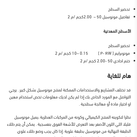
تحضير السطح
تفاصيل مونوسيل 50 – 2.00كجم /م 2
الأسطح المعدنية
تحضير السطح
مونوبرايم [ P- RW ] 10– 0.15 كجم /م 2
ختم احادي 50 -2.00 كجم /م 2
هام للغاية
قد تختلف المشاريع والاستخدامات الممكنة لمنتج مونوسيل بشكل كبير . يرجي
التواصل مع المورد الخاص بك إذا لم يكن لديك معلومات تخص استخدام معين
او اختيار مادة أو معالجة سطحية .
نظرا لتكوينه المنتج الكيميائي وكونه من المركبات العطرية ،يميل مونوسيل
قليلا اللي اللون الأصفر بعد التعرض للأشعة الفوق بنفسجية . يمكن أن يتم طلاء
الطبقة النهائية من مونوسيل بطبقة علوية .إذا كان يجب وضع طلاء علوي