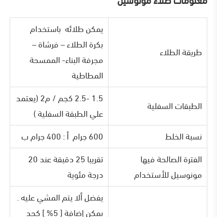
معلومات طلاء مونوسيل
يمكن طلائه باستخدام
بكرة الطلاء – فرشاة –
طريقة الطلاء
مجرفة البناء- الممسحة
المطاطية
1.5 -2.5 كجم / م2 (يعتمد
الطبقات السفلية
علي الطبقة السفلية )
نسبة الخلط
600 جرام أ : 400 جرام ب
الفترة الصالحة فيها
تقريبا 25 دقبقة عند 20
مونوسيل للأستخدام
درجة مئوية
يفضل ألا يتم المشي عليه .
يمكن إضافة [ 5% ] كحد