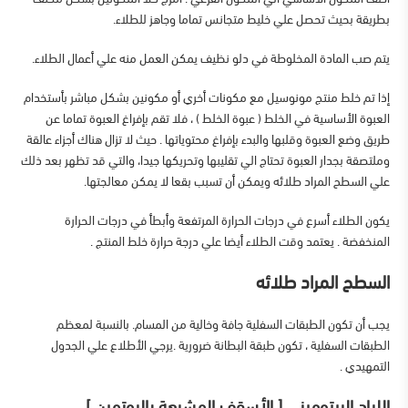
بطريقة بحيث تحصل علي خليط متجانس تماما وجاهز للطلاء.
يتم صب المادة المخلوطة في دلو نظيف يمكن العمل منه علي أعمال الطلاء.
إذا تم خلط منتج مونوسيل مع مكونات أخري أو مكونين بشكل مباشر بأستخدام
العبوة الأساسية في الخلط ( عبوة الخلط ) ، فلا تقم بإفراغ العبوة تماما عن
طريق وضع العبوة وقلبها والبدء بإفراغ محتوياتها . حيث لا تزال هناك أجزاء عالقة
وملتصقة بجدار العبوة تحتاج الي تقليبها وتحريكها جيدا، والتي قد تظهر بعد ذلك
علي السطح المراد طلائه ويمكن أن تسبب بقعا لا يمكن معالجتها.
يكون الطلاء أسرع في درجات الحرارة المرتفعة وأبطأ في درجات الحرارة
المنخفضة . يعتمد وقت الطلاء أيضا علي درجة حرارة خلط المنتج .
السطح المراد طلائه
يجب أن تكون الطبقات السفلية جافة وخالية من المسام. بالنسبة لمعظم
الطبقات السفلية ، تكون طبقة البطانة ضرورية .يرجي الأطلاع علي الجدول
التمهيدي .
اللباد البيتوميني [ الأسقف المشبعة بالبوتمين ]