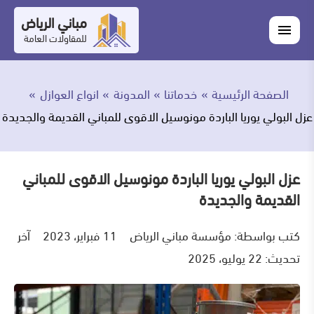
التجاوز
مباني الرياض
اغلاق
إلى
القائمة
للمقاولات العامة
القائمة
ابحث
المحتوى
في
ابحث
مباني
الصفحة الرئيسية
خدماتنا
المدونة
انواع العوازل
خدماتنا
الرياض
عزل البولي يوريا الباردة مونوسيل الاقوى للمباني القديمة والجديدة
من
نحن
عزل البولي يوريا الباردة مونوسيل الاقوى للمباني
القديمة والجديدة
أعمالنا
كتب بواسطة:
مؤسسة مباني الرياض
11 فبراير، 2023
آخر
المدونة
تحديث: 22 يوليو، 2025
اتصل
بنا