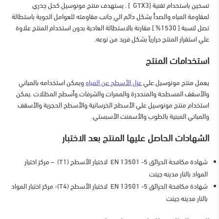
تسخين باستخدام تقنية [GTX3 ] . يستهدف منتج مونوسيل كحل جذري
لمقاومة المياه والصدأ بشكل دائم الي جانب مقاومته للعوامل الجوية باستطالة
تصل لنسبة [ 1530% ] مقارنة بالاستطالة العادية بدون استخدام المنتج علاوة
علي استقرار المنتج حراريآ بشكل فريد من نوعه.
استخدامات المنتج
يعمل منتج مونوسيل علي
عزل الأسطح عن المياه
ويمكن استخدامه بالمباني
والأسقف المسطحة والمنحدرة والممرات والشرفات وأسطح المظلات .يمكن
استخدام منتج مونوسيل علي الأسطح الخرسانية والأسطح الحجرية والأسقف
والمباني المبنية بالطوب والأسمنت الأسبستي.
الشهادات الحاصل عليها المنتج بعد الاختبار
شهادة مكافحة الحرائق 5- 13501 EN لاختبار الأسطح (T1) – مركز اختبار
المواد بالنار مدينه جينت
شهادة مكافحة الحرائق 5- 13501 EN لاختبار الأسطح (T4)- مركز اختبار المواد
بالنار مدينه جينت