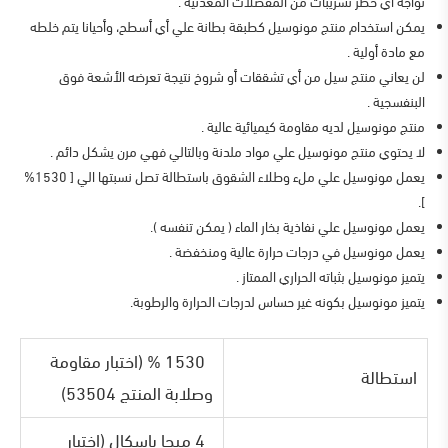
تواجه أي خطر تسريبات من المفصلات المعدنية .
يمكن استخدام منتج مونوسيل كطبقة بطانة علي أي أسطح، وأحيانا يتم خلطه
مع مادة أولية .
لن يعاني منتج سيل من أي تشققات أو شروخ نتيجة تعرضه الأشعة فوق
البنفسجية .
منتج مونوسيل لديه مقاومة كيميائية عالية .
لا يحتوي منتج مونوسيل علي مواد ملدنة وبالتالي فهي مرن يشكل دائم .
يعمل مونوسيل علي ملء وطلاء الشقوق باستطالة تصل نسبتها الي [ 1530%
].
يعمل مونوسيل علي نفاذية بخار الماء ( يمكن تنفسه ).
يعمل مونوسيل في درجات حرارة عالية ومنخفضة .
يتميز مونوسيل بثباته الحراري الممتاز .
يتميز مونوسيل بكونه غير حساس لدرجات الحرارة والرطوبة.
1530 % (اختبار مقاومة
استطالة
وصلابة المنتج 53504)
4 ميجا باسكال (اختبار