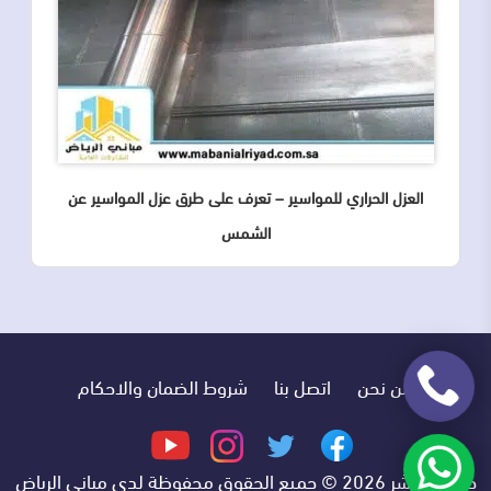
العزل الحراري للمواسير – تعرف على طرق عزل المواسير عن
الشمس
من نحن
اتصل بنا
شروط الضمان والاحكام
تابعنا
تابعنا
تابعنا
تابعنا
على
على
على
على
حقوق النشر 2026 © جميع الحقوق محفوظة لدى مباني الرياض