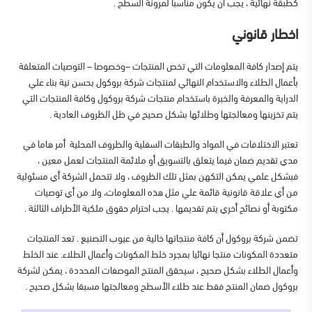
كطبقة نهائية ، يجب ان يكون مناسبا لمرونة السطح .
اخطار قانوني
يتم إصدار كافة المعلومات التي تخص المنتجات –وخصوصا – التوصيات المتعلقة
بأعمال الطلاء والاستخدام النهائي لمنتجات شركة بروكول بحسن نية بناء علي
الدراية والمعرفة والخبرة باستخدام منتجات شركة بروكول وكافة المنتجات التي
يتم تخزينها ومعالجتها وطلائها بشكل صحيح في ظل الظروف العادية .
تعتبر الاختلافات في المواد والطبقات السفلية والظروف المحلية أمر هاما في
مدي تقديم ضمان فيما يتعلق بالتسويق أو ملائمة المنتجات لعمل معين ،
فبشكل علمي يمكن التكهن بمثل تلك الظروف ، ولا تتحمل الشركة أي مسئولية
من أي علاقة قانونية قائمة علي مثل هذه المعلومات، ولا من أي توصيات
مكتوبة أو نصائح أخري يتم تقديمها . يجب احترام حقوق ملكية الأطراف الثالثة .
تضمن شركة بروكول أن كافة منتجاتها خالية من عيوب التصنيع . تعد المنتجات
متعددة المكونات منتجا نهائيا بمجرد خلط المكونات وأعمال الطلاء. عند الخلط
وأعمال الطلاء بشكل صحيح ، سيحقق المنتج الموصفات المحددة ، يمكن لشركة
بروكول ضمان المنتج فقط عند طلاء الأسطح ومعالجتها مسبقا بشكل صحيح .