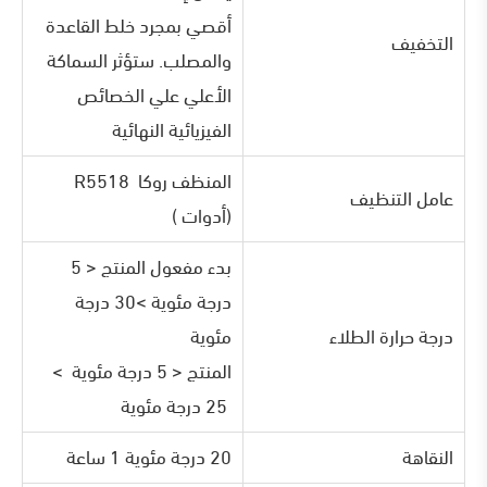
أقصي بمجرد خلط القاعدة
التخفيف
والمصلب. ستؤثر السماكة
الأعلي علي الخصائص
الفيزيائية النهائية
المنظف روكا R5518
عامل التنظيف
(أدوات )
بدء مفعول المنتج < 5
درجة مئوية >30 درجة
درجة حرارة الطلاء
مئوية
المنتج < 5 درجة مئوية >
25 درجة مئوية
النقاهة
20 درجة مئوية 1 ساعة